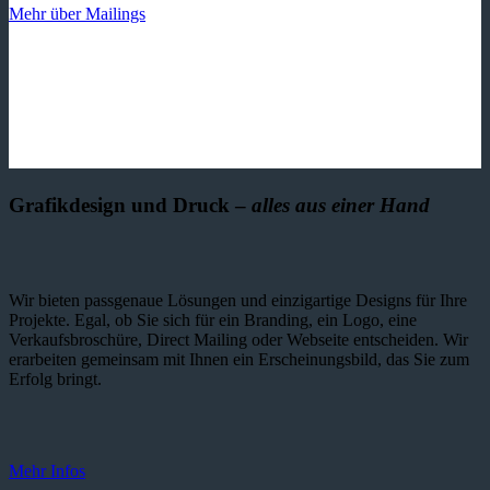
Mehr über Mailings
Grafikdesign und Druck –
alles aus einer Hand
Wir bieten passgenaue Lösungen und einzig­artige Designs für Ihre
Projekte. Egal, ob Sie sich für ein Branding, ein Logo, eine
Verkaufsbroschüre, Direct Mailing oder Webseite entscheiden. Wir
erarbeiten gemeinsam mit Ihnen ein Erscheinungsbild, das Sie zum
Erfolg bringt.
Mehr Infos