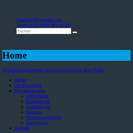
Email
info@yousite.com
Telefon
+41 (0)61 901 14 34
Home
Druckerei Stuhrmann AG
Die Druckerei in Ihrer Nähe
Home
Die Druckerei
Dienstleistungen
Offsetdruck
Digitaldruck
Grafikdesign
Mailings
Weiterverarbeitung
Kartenshop
Kontakt