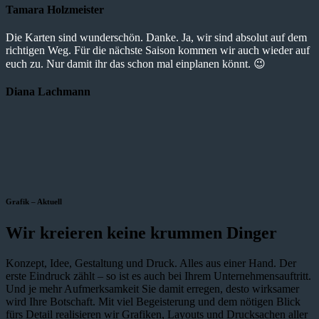
Tamara Holzmeister
Die Karten sind wunderschön. Danke. Ja, wir sind absolut auf dem
richtigen Weg. Für die nächste Saison kommen wir auch wieder auf
euch zu. Nur damit ihr das schon mal einplanen könnt. 😉
Diana Lachmann
Grafik – Aktuell
Wir kreieren keine krummen Dinger
Konzept, Idee, Gestaltung und Druck. Alles aus einer Hand. Der
erste Eindruck zählt – so ist es auch bei Ihrem Unternehmensauftritt.
Und je mehr Aufmerksamkeit Sie damit erregen, desto wirksamer
wird Ihre Botschaft. Mit viel Begeisterung und dem nötigen Blick
fürs Detail realisieren wir Grafiken, Layouts und Drucksachen aller