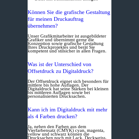
Können Sie die grafische Gestaltung
für meinen Druckauftrag
übernehmen?
Unser Grafikmitarbeiter ist ausgebildeter
Grafiker und übernimmt gerne die
Konzeption sowie grafische Gestaltung
Ihres Druckprojektes und berät Sie
kompetent und stilsicher in allen Fragen.
Was ist der Unterschied von
Offsetdruck zu Digitaldruck?
Der Offsetdruck eignet sich besonders für
mittlere bis hohe Auflagen. Der
Digitaldruck hat seine Stärken bei kleinen
bis mittleren Auflagen sowie bei
personalisierten Drucksachen.
Kann ich im Digitaldruck mit mehr
als 4 Farben drucken?
Ja, neben den Farben aus dem
Vierfarbensatz (CMYK) cyan, magenta,
yellow und schwarz können die
Drucksachen noch mit Lack, Deckweiss,