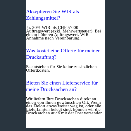
Akzeptieren Sie WIR als
Zahlungsmittel?
Ja, 20% WIR bis CHF 5’000.–
Auftragswert (exkl. Mehrwertsteuer). Bei
einem höheren Auftragswert, WIR-
Annahme nach Vereinbarung.
Was kostet eine Offerte für meinen
Druckauftrag?
Es entstehen für Sie keine zusätzlichen
Offertkosten.
Bieten Sie einen Lieferservice für
meine Drucksachen an?
Wir liefern Ihre Drucksachen direkt an
einen von Ihnen gewünschten Ort. Wenn
das Zielort etwas weiter weg ist, oder alle
Lieferfahrten belegt sind, können wir die
Drucksachen auch mit der Post versenden.