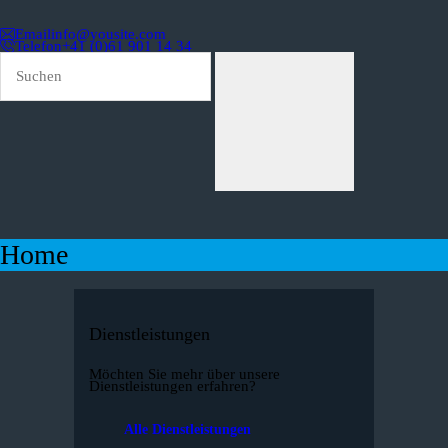
Email
info@yousite.com
Telefon
+41 (0)61 901 14 34
Druckerei Stuhrmann AG
Die Druckerei in Ihrer Nähe
Home
Die Druckerei
Dienstleistungen
Kontakt
Home
Dienstleistungen
Möchten Sie mehr über unsere
Dienstleistungen erfahren?
Alle Dienstleistungen