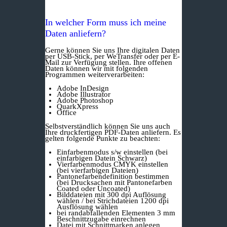
In welcher Form muss ich meine
Daten anliefern?
Gerne können Sie uns Ihre digitalen Daten
per USB-Stick, per WeTransfer oder per E-
Mail zur Verfügung stellen. Ihre offenen
Daten können wir mit folgenden
Programmen weiterverarbeiten:
Adobe InDesign
Adobe Illustrator
Adobe Photoshop
QuarkXpress
Office
Selbstverständlich können Sie uns auch
Ihre druckfertigen PDF-Daten anliefern. Es
gelten folgende Punkte zu beachten:
Einfarbenmodus s/w einstellen (bei
einfarbigen Datein Schwarz)
Vierfarbenmodus CMYK einstellen
(bei vierfarbigen Dateien)
Pantonefarbendefinition bestimmen
(bei Drucksachen mit Pantonefarben
Coated oder Uncoated)
Bilddateien mit 300 dpi Auflösung
wählen / bei Strichdateien 1200 dpi
Ausflösung wählen
bei randabfallenden Elementen 3 mm
Beschnittzugabe einrechnen
Datei mit Schnittmarken anlegen