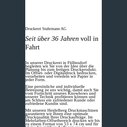
Druckerei Stuhrmann AG
Seit über 36 Jahren
voll in
Fahrt
In unserer Druckerei in Füllinsdorf
begleiten wir Sie von der Idee über die
Planung bis zum fertigen Druckprodukt.
Im Offset- oder Digitaldruck bedrucken,
verarbeiten und veredeln wir Papier in
jeder Form.
Eine persönliche und individuelle
Betreuung ist uns wichtig, damit auch Sie
vom Fortschritt unseres Knowhows und
unserer Technik profitieren können und
am Schluss ein zufriedener Kunde oder
zufriedene Kundin sind.
Mit unseren Heidelberg Druckmaschinen
garantieren wir Ihnen eine optimale
Druckqualität Ihrer Druckaufträge. Im
Mehrfarben-Offsetbereich drucken wir bis
zu einem Format von 53 x 74 cm und für