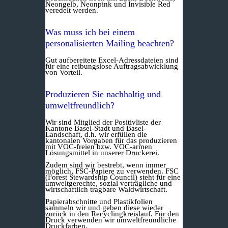
Neongelb, Neonpink und Invisible Red
veredelt werden.
Was muss ich bei einem
personalisierten Mailing beachten?
Gut aufbereitete Excel-Adressdateien sind
für eine reibungslose Auftragsabwicklung
von Vorteil.
Produzieren Sie nachhaltig und
umweltfreundlich?
Wir sind Mitglied der Positivliste der
Kantone Basel-Stadt und Basel-
Landschaft, d.h. wir erfüllen die
kantonalen Vorgaben für das produzieren
mit VOC-freien bzw. VOC-armen
Lösungsmittel in unserer Druckerei.
Zudem sind wir bestrebt, wenn immer
möglich, FSC-Papiere zu verwenden. FSC
(Forest Stewardship Council) steht für eine
umweltgerechte, sozial verträgliche und
wirtschaftlich tragbare Waldwirtschaft.
Papierabschnitte und Plastikfolien
sammeln wir und geben diese wieder
zurück in den Recyclingkreislauf. Für den
Druck verwenden wir umweltfreundliche
Druckfarben.